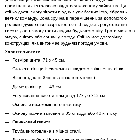
приміщеннях і з головою віддатися коханому зайняттю. Ця
стійка дасть змогу зіграти в одну з улюблених ігор, зібравши
велику команду. Вона зручна в переміщенні, за допомогою
роликів і дуже легко закріплюється. Швидкість регулювання
висоти дасть змогу грати людям будь-якого віку. Грати можна в
хмуру, снігову або сонячну погоду. Стійка має довговічну
конструкцію, яка витримає будь-які погодні умови.
Характеристики:
Розміри щита: 71 х 45 см.
Сталеве кільце із системою швидкого звільнення сітки.
Всепогодна нейлонова сітка в комплекті.
Діаметр кільця — 43 см.
Регулювання висоти кільця від 172 до 213 см.
Основа з високоміцного пластику.
Основу можна заповнити 35 кг води або 40 кг піску.
Оцинковані гвинти.
Труба виготовлена з міцної сталі.
Діаметр труби ~ 45 мм, товщина стінки труби 1 мм.