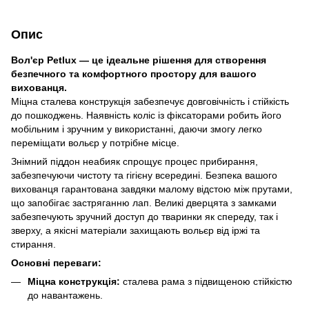
Опис
Вол'єр Petlux — це ідеальне рішення для створення
безпечного та комфортного простору для вашого
вихованця.
Міцна сталева конструкція забезпечує довговічність і стійкість
до пошкоджень. Наявність коліс із фіксаторами робить його
мобільним і зручним у використанні, даючи змогу легко
переміщати вольєр у потрібне місце.
Знімний піддон неабияк спрощує процес прибирання,
забезпечуючи чистоту та гігієну всередині. Безпека вашого
вихованця гарантована завдяки малому відстою між прутами,
що запобігає застряганню лап. Великі дверцята з замками
забезпечують зручний доступ до тваринки як спереду, так і
зверху, а якісні матеріали захищають вольєр від іржі та
стирання.
Основні переваги:
Міцна конструкція:
сталева рама з підвищеною стійкістю
до навантажень.