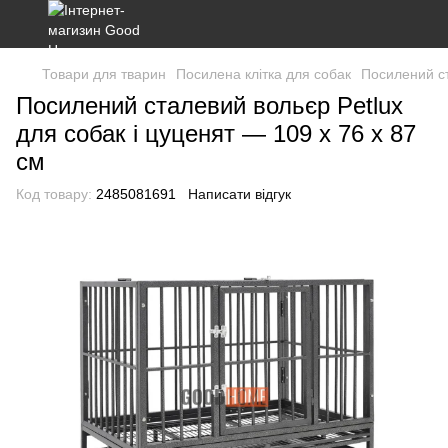
Товари для тварин
Посилена клітка для собак
Посилений ст
Посилений сталевий вольєр Petlux
для собак і цуценят — 109 х 76 х 87
см
Код товару:
2485081691
Написати відгук