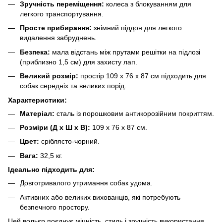
Зручність переміщення:
колеса з блокуванням для
легкого транспортування.
Просте прибирання:
знімний піддон для легкого
видалення забруднень.
Безпека:
мала відстань між прутами решітки на підлозі
(приблизно 1,5 см) для захисту лап.
Великий розмір:
простір 109 х 76 х 87 см підходить для
собак середніх та великих порід.
Характеристики:
Матеріал:
сталь із порошковим антикорозійним покриттям.
Розміри (Д х Ш х В):
109 х 76 х 87 см.
Цвет:
сріблясто-чорний.
Вага:
32,5 кг.
Ідеально підходить для:
Довготривалого утримання собак удома.
Активних або великих вихованців, які потребують
безпечного простору.
Цей вольєр поєднує міцність, стиль і зручність використання,