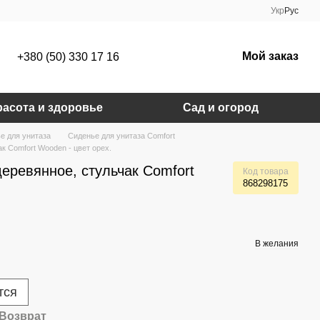
Укр
Рус
Мой заказ
+380 (50) 330 17 16
расота и здоровье
Сад и огород
е для унитаза
Сиденье для унитаза Comfort
к Comfort Wooden - цвет орех.
еревянное, стульчак Comfort
Код товара
868298175
В желания
тся
Возврат