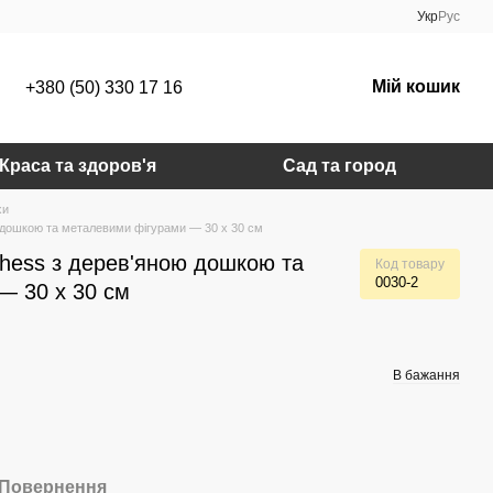
Укр
Рус
Мій кошик
+380 (50) 330 17 16
Краса та здоров'я
Сад та город
хи
 дошкою та металевими фігурами — 30 x 30 см
Chess з дерев'яною дошкою та
Код товару
0030-2
— 30 x 30 см
В бажання
Повернення