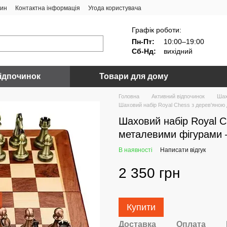
зин
Контактна інформація
Угода користувача
Графік роботи:
Пн-Пт:
10:00–19:00
Сб-Нд:
вихідний
ідпочинок
Товари для дому
Головна
Активний відпочинок
Ша
Шаховий набір Royal Chess з дерев'яною
Шаховий набір Royal 
металевими фігурами 
В наявності
Написати відгук
2 350 грн
Купити
Доставка
Оплата