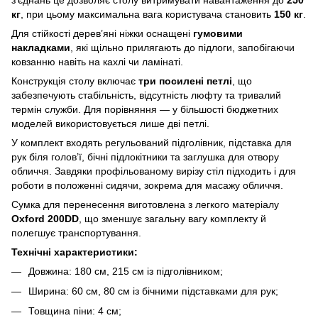
кг
, при цьому максимальна вага користувача становить
150 кг
.
Для стійкості дерев’яні ніжки оснащені
гумовими
накладками
, які щільно прилягають до підлоги, запобігаючи
ковзанню навіть на кахлі чи ламінаті.
Конструкція столу включає
три посилені петлі
, що
забезпечують стабільність, відсутність люфту та тривалий
термін служби. Для порівняння — у більшості бюджетних
моделей використовується лише дві петлі.
У комплект входять регульований підголівник, підставка для
рук біля голов’ї, бічні підлокітники та заглушка для отвору
обличчя. Завдяки профільованому вирізу стіл підходить і для
роботи в положенні сидячи, зокрема для масажу обличчя.
Сумка для перенесення виготовлена з легкого матеріалу
Oxford 200DD
, що зменшує загальну вагу комплекту й
полегшує транспортування.
Технічні характеристики:
Довжина: 180 см, 215 см із підголівником;
Ширина: 60 см, 80 см із бічними підставками для рук;
Товщина піни: 4 см;