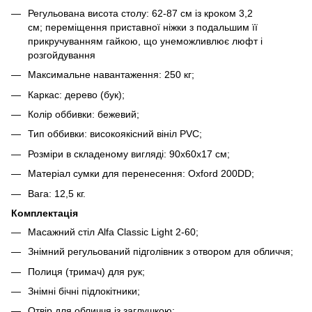
Регульована висота столу: 62-87 см із кроком 3,2
см; переміщення приставної ніжки з подальшим її
прикручуванням гайкою, що унеможливлює люфт і
розгойдування
Максимальне навантаження: 250 кг;
Каркас: дерево (бук);
Колір оббивки: бежевий;
Тип оббивки: високоякісний вініл PVC;
Розміри в складеному вигляді: 90x60x17 см;
Матеріал сумки для перенесення: Oxford 200DD;
Вага: 12,5 кг.
Комплектація
Масажний стіл Alfa Classic Light 2-60;
Знімний регульований підголівник з отвором для обличчя;
Полиця (тримач) для рук;
Знімні бічні підлокітники;
Отвір для обличчя із заглушкою;