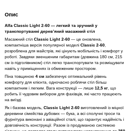
Опис
Alfa Classic Light 2-60 — легкий та зручний у
транспортуванні дерев’яний масажний стіл
Масажний стіл
Classic Light 2-60
— це оновлена,
компактніша версія популярної моделі
Classic 2-60
,
розроблена для майстрів, які цінують мобільність і комфорт у
роботі. Завдяки зменшеним габаритам (довжина 180 см, 215
см із підголівником) стіл легко транспортувати та розміщувати
навіть у приміщеннях із обмеженим простором.
Піна товщиною
4 см
забезпечує оптимальний рівень
комфорту для клієнта, одночасно роблячи стіл більш
компактним і легким. Вага конструкції — лише
12,5 кг
, що
робить її чудовим вибором для фахівців, які часто працюють
на виїзді.
Як і базова модель,
Classic Light 2-60
виготовлений із міцної
деревини сімейства дубових — бука, а всі сполучні троси та
фурнітура виконані з авіаційної сталі, що гарантує надійність і
довговічність конструкції. Разом із продуманою системою
з’єднань це дозволяє столу витримувати навантаження до
250