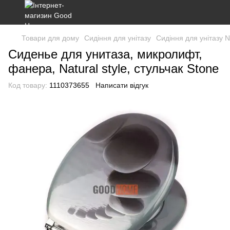
Товари для дому
Сидіння для унітазу
Сидіння для унітазу Na
Сиденье для унитаза, микролифт,
фанера, Natural style, стульчак Stone
Код товару:
1110373655
Написати відгук