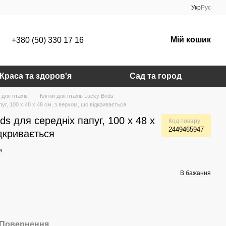
Укр
Рус
Мій кошик
+380 (50) 330 17 16
Краса та здоров'я
Сад та город
 для птахів
Клітки для птахів Lucky Birds
пуг, 100 х 48 х 48 см, з верхом, що відкривається
ds для середніх папуг, 100 х 48 х
Код товару
2449465947
ідкривається
и
В бажання
Повернення