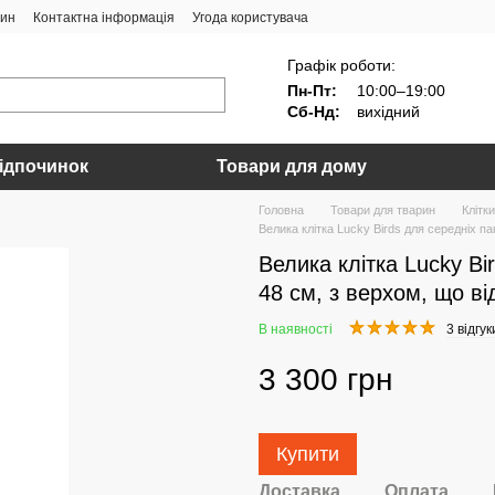
зин
Контактна інформація
Угода користувача
Графік роботи:
Пн-Пт:
10:00–19:00
Сб-Нд:
вихідний
ідпочинок
Товари для дому
Головна
Товари для тварин
Клітки
Велика клітка Lucky Birds для середніх па
Велика клітка Lucky Bir
48 см, з верхом, що в
В наявності
3 відгук
3 300 грн
Купити
Доставка
Оплата