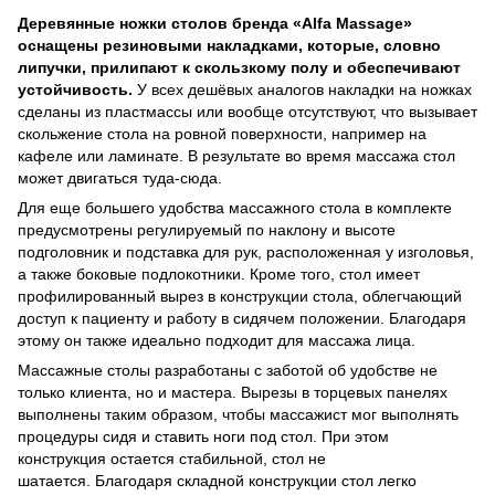
Деревянные ножки столов бренда «Alfa Massage»
оснащены резиновыми накладками, которые, словно
липучки, прилипают к скользкому полу и обеспечивают
устойчивость.
У всех дешёвых аналогов накладки на ножках
сделаны из пластмассы или вообще отсутствуют, что вызывает
скольжение стола на ровной поверхности, например на
кафеле или ламинате. В результате во время массажа стол
может двигаться туда-сюда.
Для еще большего удобства массажного стола в комплекте
предусмотрены регулируемый по наклону и высоте
подголовник и подставка для рук, расположенная у изголовья,
а также боковые подлокотники.
Кроме того, стол имеет
профилированный вырез в конструкции стола, облегчающий
доступ к пациенту и работу в сидячем положении. Благодаря
этому он также идеально подходит для массажа лица.
Массажные столы разработаны с заботой об удобстве не
только клиента, но и мастера. Вырезы в торцевых панелях
выполнены таким образом, чтобы массажист мог выполнять
процедуры сидя и ставить ноги под стол. При этом
конструкция остается стабильной, стол не
шатается. Благодаря складной конструкции стол легко