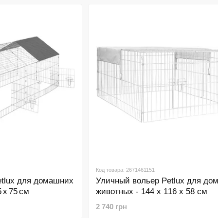
Код товара: 2671461151
tlux для домашних
Уличный вольер Petlux для до
 x 75 см
животных - 144 x 116 x 58 см
2 740 грн