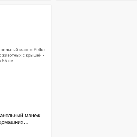
панельный манеж
 домашних
 - высота 55 см