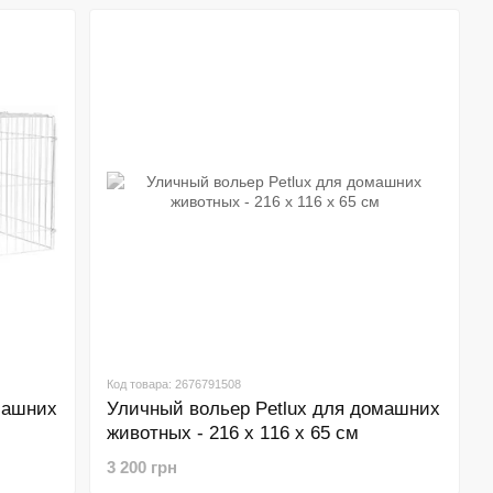
Код товара: 2676791508
машних
Уличный вольер Petlux для домашних
животных - 216 x 116 x 65 см
3 200 грн