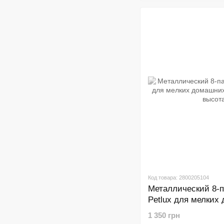
Код товара: 2800205104
Металлический 8-
Petlux для мелких
животных с крышей
1 350 грн