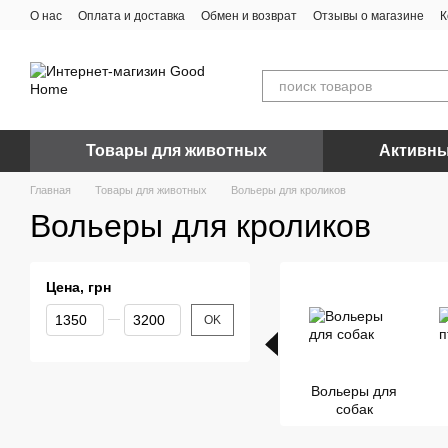
Перейти к основному контенту
О нас
Оплата и доставка
Обмен и возврат
Отзывы о магазине
К
Товары для животных
Активны
Главная
Товары для животных
Вольеры для кроликов
Вольеры для кроликов
Цена, грн
От Цена, грн
До Цена, грн
OK
Вольеры для
собак