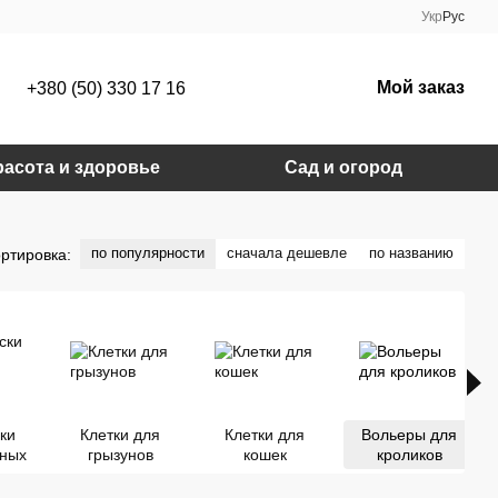
Укр
Рус
Мой заказ
+380 (50) 330 17 16
расота и здоровье
Сад и огород
по популярности
сначала дешевле
по названию
ртировка:
ки
Клетки для
Клетки для
Вольеры для
тных
грызунов
кошек
кроликов